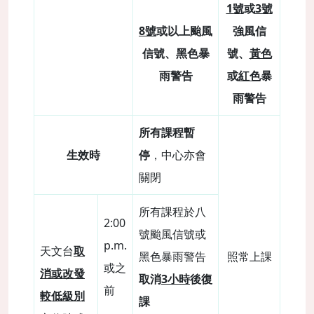
1號
或
3號
8號
或以上颱風
強風信
信號、黑色暴
號、
黃色
雨警告
或
紅色
暴
雨警告
所有課程暫
生效時
停
，中心亦會
關閉
所有課程於八
2:00
號颱風信號或
p.m.
天文台
取
黑色暴雨警告
照常上課
或之
消或改發
取消
3小時
後復
前
較低級別
課