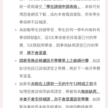
前一星期遞交
「學生請假申請表格」
，表格可於
博思會網頁下載，或向本會職員索取。所有學生
事假將不設補課。
為鼓勵學生持續學習，學生於同一學年內每科有
事假限額
5
次。這5次事假會安排退還已付的學
費。5次限額用畢後，因事假缺席課堂已付的學
費，
將不會退還
。
請家長務必根據該月學費單上之銀碼付費
，如該
款項包括已請假課堂之學費，將於下一個月學費
單退還。
如家長
未能在上課前一天的中午12時或之前
通
知博思會請假而缺席課堂，將被視為
無故缺席。
本會不會安排補課，亦不會退還該堂學費
。如因
緊急事故而未能及時通知，則個別酌情處理。